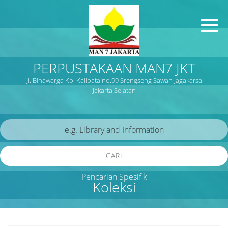
PERPUSTAKAAN MAN7 JKT
Jl. Binawarga Kp. Kalibata no.99 Srengseng Sawah Jagakarsa
Jakarta Selatan
CARI
Pencarian Spesifik
Koleksi