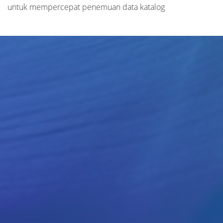
untuk mempercepat penemuan data katalog
Judul
Pengarang
Subjek
ISBN/ISSN
Tipe Koleksi
Lokasi